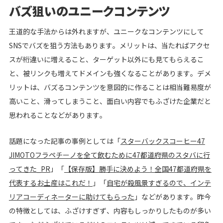
バズ狙いのユニークコンテンツ
王道的な手法からは外れますが、ユニークなコンテンツにして
SNSでバズを狙う方法もあります。メリットは、当たればアクセ
スが桁違いに増えること、ターゲット以外にも見てもらえるこ
と、被リンクも増えてドメインも強くなることがあります。デメ
リットは、バズるコンテンツを意図的に作ることは相当難易度が
高いこと、滑ってしまうこと、面白い内容でもふざけた企業だと
思われることなどがあります。
話題になった記事の事例としては「
スターバックスコーヒー47
JIMOTOフラペチーノを全て飲むために47都道府県のスタバに行
ってきた_PR
」「
【保存版】勝手に決めよう！全国47都道府県を
代表するお土産はこれだ！
」「
自宅が殺風景すぎるので、インテ
リアコーディネーターに助けてもらった
」などがあります。昨今
の特徴としては、ふざけすぎず、内容もしっかりしたものが多い