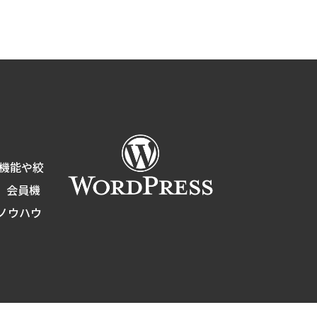
索機能や絞
、会員機
ノウハウ