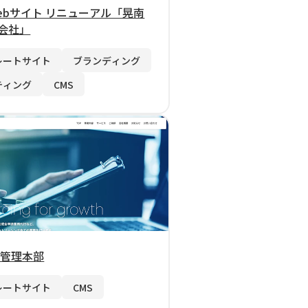
ebサイト リニューアル「晃南
会社」
レートサイト
ブランディング
ティング
CMS
 管理本部
レートサイト
CMS