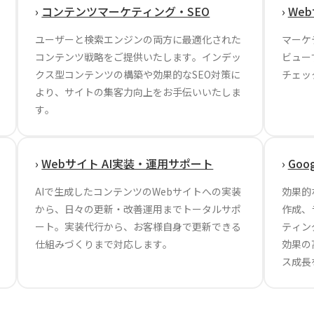
›
コンテンツマーケティング・SEO
›
We
ユーザーと検索エンジンの両方に最適化された
マーケ
コンテンツ戦略をご提供いたします。インデッ
ビュー
クス型コンテンツの構築や効果的なSEO対策に
チェッ
より、サイトの集客力向上をお手伝いいたしま
す。
›
Webサイト AI実装・運用サポート
›
Go
AIで生成したコンテンツのWebサイトへの実装
効果的
から、日々の更新・改善運用までトータルサポ
作成、
ート。実装代行から、お客様自身で更新できる
ティン
仕組みづくりまで対応します。
効果の
ス成長