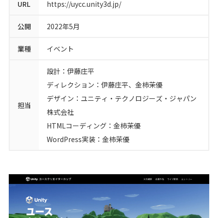
URL
https://uycc.unity3d.jp/
シロクロマガジン
公開
2022年5月
業種
イベント
お問い合わせ
設計：伊藤庄平
無料オンライン相談
ディレクション：伊藤庄平、金柿茉優
デザイン：ユニティ・テクノロジーズ・ジャパン
担当
株式会社
HTMLコーディング：金柿茉優
WordPress実装：金柿茉優