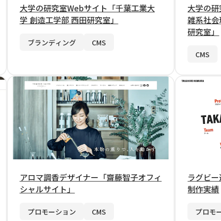
大学の研究室Webサイト「千葉工業大
大学の研
学 創造工学部 西田研究室」
雑系社会
研究室」
ブランディング
CMS
CMS
アロマ調香デザイナー「齋藤智子オフィ
ラグビー
シャルサイト」
制作実績
プロモーション
CMS
プロモ