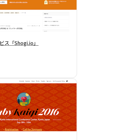
ス「Shogi.io」