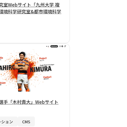
究室Webサイト「九州大学 複
環境科学研究室&都市環境科学
選手「木村貴大」Webサイト
ーション
CMS