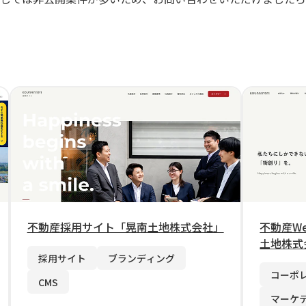
不動産採用サイト「晃南土地株式会社」
不動産W
土地株式
採用サイト
ブランディング
コーポ
CMS
マーケ