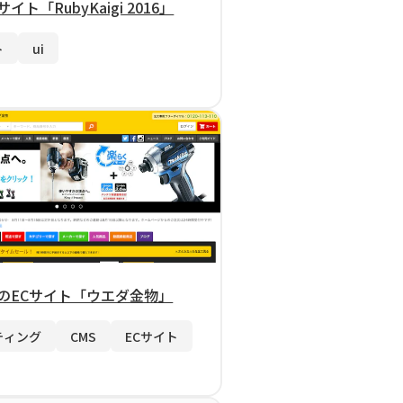
イト「RubyKaigi 2016」
ト
ui
のECサイト「ウエダ金物」
ティング
CMS
ECサイト