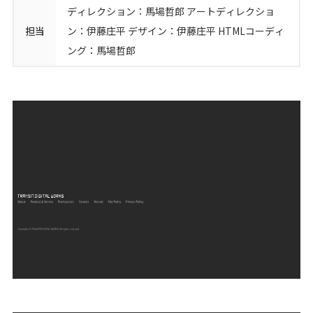
ディレクション：馬場哲郎 アートディレクショ
シロクロマガジン
担当
ン：伊藤庄平 デザイン：伊藤庄平 HTMLコーディ
ング：馬場哲郎
お問い合わせ
無料オンライン相談