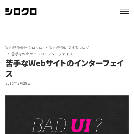
特長
サービス
Web制作会社 シロクロ
Web制作に関するブログ
苦手なWebサイトのインターフェイス
苦手なWebサイトのインターフェイ
制作実績
ス
初めての方へ
2016年3月28日
ブログ
会社案内
資料請求